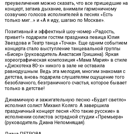
преувеличения можно сказать, что все пришедшие на
концерт, затаив дыхание, внимали гармоничному
созвучию голосов исполнителей в песнях «Есть
только миг…» и «А я иду, шагаю по Москве».
Позитивный и эффектный шоу-номер «Радость,
привет!» подарили гостям праздника певица Юлия
Звездова и Театр танца «Точка». Еще одним событием
концерта стало выступление танцевальной группы
«Бисер» (руководитель Анастасия Гришина). Яркая
хореографическая композиция «Мама Мария» в стиле
«Дискотека 80-х» никого в зале не оставила
равнодушным. Ведь эта мелодия, многим знакомая с
детства, вновь подарила слушателям ощущение того
безоблачного, безграничного счастья, которое бывает
только в детстве!
Динамичную и зажигательную песню «Будет светло»
исполнил солист Михаил Коляго. А завершила
праздничный концерт песня «Кто такие русские» в
исполнении солистов эстрадной студии «Премьера»
(руководитель Диана Непомнящая).
Лиана ПЕТРОВА