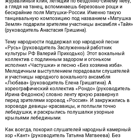
журавлиный клин, летящий по бездонно-синему небу,
а глядя на танец, вспоминаешь березовые рощи и
бескрайние поля Матушки-России. Именно такую
танцевальную композицию под названием «Матушка
Земля» подарили зрителям участницы ансамбля «Тайя»
(руководитель Анастасия Гришина).
Тему народности поддержал хор народной песни
«Русь» (руководитель Заслуженный работник
культуры РФ Валерий Приходько). Этот вокальный
коллектив с подлинным задором и огоньком
исполнил «Частушки» и песню «Без хозяина изба».
Мелодичным выступлением порадовали слушателей
и участницы народного вокального ансамбля
«Любава» (руководитель Елена Гришатина). А
хореографический коллектив «Рондо» (руководитель
Ирина Федонюк) словно ленту яркую развернул
перед зрителями хоровод «Россия». И закружились в
хороводе девицы-красавицы, и поплыли точно
лебедушки, и раскрылись полушалки узорные
крыльями лебедиными.
Как всегда, покорил слушателей народный камерный
хор «Кант» (руководитель Татьяна Матвеева). Без