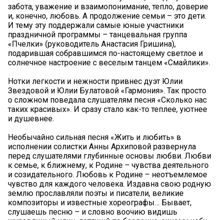
забота, уважение и взаимопонимание, тепло, доверие
и, конечно, любовь. А продолжение семьи – это дети.
И тему эту поддержали самые юные участники
праздничной программы – танцевальная группа
«Пчелки» (руководитель Анастасия Гришина),
подарившая собравшимся по-настоящему светлое и
солнечное настроение с веселым танцем «Смайлики».
Нотки легкости и нежности привнес дуэт Юлии
Звездовой и Юлии Булатовой «Гармония». Так просто
о сложном поведала слушателям песня «Сколько нас
таких красивых». И сразу стало как-то теплее, уютнее
и душевнее.
Необычайно сильная песня «Жить и любить» в
исполнении солистки Анны Архиповой развернула
перед слушателями глубинные основы любви. Любви
к семье, к ближнему, к Родине – чувства деятельного
и созидательного. Любовь к Родине – неотъемлемое
чувство для каждого человека. Издавна свою родную
землю прославляли поэты и писатели, великие
композиторы и известные хореографы… Бывает,
слушаешь песню – и словно воочию видишь