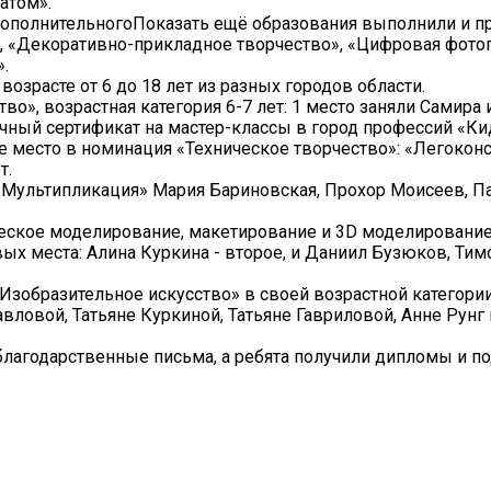
атом».
дополнительногоПоказать ещё образования выполнили и п
», «Декоративно-прикладное творчество», «Цифровая фото
.
возрасте от 6 до 18 лет из разных городов области.
о», возрастная категория 6-7 лет: 1 место заняли Самира
чный сертификат на мастер-классы в город профессий «Ки
е место в номинация «Техническое творчество»: «Легокон
т.
и «Мультипликация» Мария Бариновская, Прохор Моисеев, 
ческое моделирование, макетирование и 3D моделирование
вых места: Алина Куркина - второе, и Даниил Бузюков, Ти
Изобразительное искусство» в своей возрастной категории
вловой, Татьяне Куркиной, Татьяне Гавриловой, Анне Рунг
лагодарственные письма, а ребята получили дипломы и по