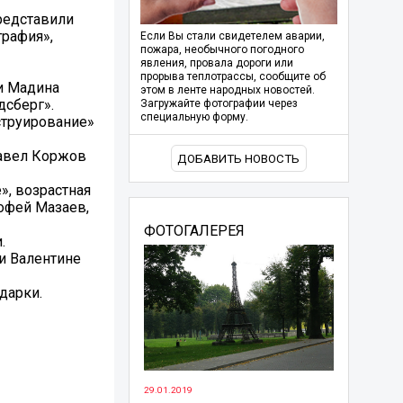
редставили
графия»,
Если Вы стали свидетелем аварии,
пожара, необычного погодного
явления, провала дороги или
прорыва теплотрассы, сообщите об
 и Мадина
этом в ленте народных новостей.
дсберг».
Загружайте фотографии через
специальную форму.
струирование»
Павел Коржов
ДОБАВИТЬ НОВОСТЬ
», возрастная
мофей Мазаев,
ФОТОГАЛЕРЕЯ
.
 и Валентине
дарки.
29.01.2019