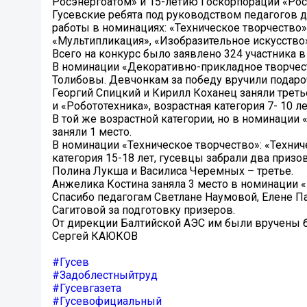
Росэнергоатом» и 15-летию Госкорпорации «Рос
Гусевские ребята под руководством педагогов 
работы в номинациях: «Техническое творчество
«Мультипликация», «Изобразительное искусство»
Всего на конкурс было заявлено 324 участника в 
В номинации «Декоративно-прикладное творчеств
Толибовы. Девчонкам за победу вручили подаро
Георгий Спицкий и Кирилл Коханец заняли треть
и «Робототехника», возрастная категория 7- 10 ле
В той же возрастной категории, но в номинаци
заняли 1 место.
В номинации «Техническое творчество»: «Техни
категория 15-18 лет, гусевцы забрали два призо
Полина Лукша и Василиса Черемных – третье.
Анжелика Костина заняла 3 место в номинации «
Спасибо педагогам Светлане Наумовой, Елене Па
Сагитовой за подготовку призеров.
От дирекции Балтийской АЭС им были вручены б
Сергей КАЮКОВ
#Гусев
#Задоблестныйтруд
#Гусевгазета
#Гусевофициальный