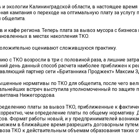
 и экологии Калининградской области, в настоящее время
ая кампания о переходе на оптимальную плату за услугу
 общепита.
 и кафе региона. Теперь плата за вывоз мусора с бизнеса
тановленных в местах накопления ТКО.
 положительно оценивают сложившуюся практику.
нию с ТКО возросли в три с половиной раза, а лишние затр
шний день данный способ расчета наиболее приближен к р
равляющий партнер сети «Британника Проджект» Максим З
вышенные нормативы по ТКО для общепита, после чего вел
дальнейших встреч выступила уполномоченный по защите 
Светлана Нижегородова.
пределению платы за вывоз ТКО, приближенные к фактич
корректно, чем определение платы по общему нормативу. 
сов. Формат работы новый, и у предпринимателей возника
сможем в ближайшее время разрешить договорным путем. 
воза ТКО к действительным объемам образования таких от