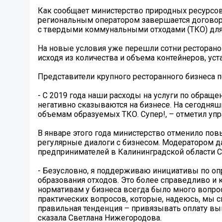
Как сообщает министерство природных ресурсов
региональным оператором завершается договорн
с твердыми коммунальными отходами (ТКО) для
На новые условия уже перешли сотни ресторанов
исходя из количества и объема контейнеров, ус
Представители крупного ресторанного бизнеса
- С 2019 года наши расходы на услуги по обраще
негативно сказываются на бизнесе. На сегодня
объемам образуемых ТКО. Супер!, – отметил уп
В январе этого года министерство отменило по
регулярные диалоги с бизнесом. Модератором 
предпринимателей в Калининградской области 
- Безусловно, я поддерживаю инициативы по о
образования отходов. Это более справедливо и 
нормативам у бизнеса всегда было много вопро
практических вопросов, которые, надеюсь, мы 
правильная тенденция – привязывать оплату вы
сказала Светлана Нижегородова.