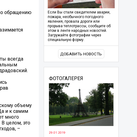
 по обращению
Если Вы стали свидетелем аварии,
пожара, необычного погодного
явления, провала дороги или
прорыва теплотрассы, сообщите об
 взимается
этом в ленте народных новостей.
Загружайте фотографии через
специальную форму.
ДОБАВИТЬ НОВОСТЬ
аты всегда
еальным
драдовский.
ФОТОГАЛЕРЕЯ
ись
прав
ескому объему
Да и к самим
ет много
В целом, это
ходов, –
29.01.2019