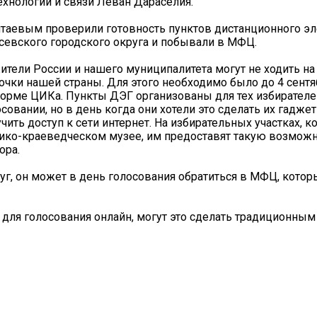
ехнологий и связи Леван Дараселия.
итаевым проверили готовность пунктов дистанционного э
усевского городского округа и побывали в МФЦ.
ители России и нашего муниципалитета могут не ходить на
точки нашей страны. Для этого необходимо было до 4 сентя
тформе ЦИКа. Пункты ДЭГ организованы для тех избирателе
совании, но в день когда они хотели это сделать их гаджет
ить доступ к сети интернет. На избирательных участках, к
ико-краеведческом музее, им предоставят такую возможн
ора.
луг, он может в день голосования обратиться в МФЦ, котор
 для голосования онлайн, могут это сделать традиционным