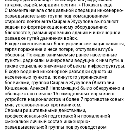
татарин, еврей, мордвин, осетин...» Показать ещё
С момента начала специальной операции инженерно-
разведывательная группа под командованием
старшего лейтенанта Сайрана Жусупова выполняет
задачи по фортификационному оборудованию
блокпостов, разминированию зданий и инженерной
разведке путей движения войск.
В ходе ожесточенных боев украинские националисты,
терпя поражение и неся потери, отступали вглубь
обороны. Покидая занимаемые ранее населенные
пункты, радикалы минировали ведущие к ним пути, а
также социально значимые объекты инфраструктуры.
В ходе ведения инженерной разведки одного из
населенных пунктов, покинутого украинскими
боевиками, группой Сайрана Жусупова (Анатолий
Кишканов, Алексей Непомнящих) было обнаружено и
обезврежено свыше 15 самодельных взрывных
устройств националистов и более 7 противотанковых
мин, установленных противником.
Своими решительными действиями,
профессиональной подготовкой и проявленной
смекалкой личный состав инженерно-
разведывательной группы под руководством