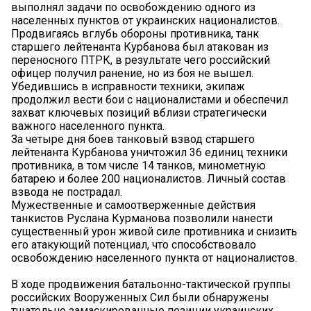
выполнял задачи по освобождению одного из
населенных пунктов от украинских националистов.
Продвигаясь вглубь обороны противника, танк
старшего лейтенанта Курбанова был атакован из
переносного ПТРК, в результате чего российский
офицер получил ранение, но из боя не вышел.
Убедившись в исправности техники, экипаж
продолжил вести бои с националистами и обеспечил
захват ключевых позиций вблизи стратегически
важного населенного пункта.
За четыре дня боев танковый взвод старшего
лейтенанта Курбанова уничтожил 36 единиц техники
противника, в том числе 14 танков, минометную
батарею и более 200 националистов. Личный состав
взвода не пострадал.
Мужественные и самоотверженные действия
танкистов Руслана Курманова позволили нанести
существенный урон живой силе противника и снизить
его атакующий потенциал, что способствовало
освобождению населенного пункта от националистов.
В ходе продвижения батальонно-тактической группы
российских Вооруженных Сил были обнаружены
тщательно замаскированные позиции украинских