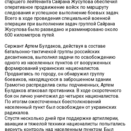
старшего лейтенанта Сайрана Жусупова обеспечил
оперативное продвижение войск по маршруту
следования и успешное выполнение боевых задач.
Всего в ходе проведения специальной военной
операции при выполнении задач группой Сайрана
Жусупова было разведано и разминировано около
600 километров путей.
Сержант Артем Булдаков, действуя в составе
батальонно-тактичекой группы российских
десантников, выполнял задачи по освобождению
одного из населенных пунктов от вооруженных
формирований украинских националистов.
Продвигаясь по городу, он обнаружил группу
боевиков, находящуюся в заброшенном здании.
Грамотно распределив силы подчиненных, Артем
Булдаков атаковал противника. В ходе скоротечного
боя он лично уничтожил до четырех националистов.
По итогам ожесточенных боестолкновений
населенный пункт был освобожден от украинских
радикалов.
Спустя несколько дней при поддержке артиллерии,
авиации и тяжелой техники националисты попытались
вернуть контроль над населенным пунктом. Был