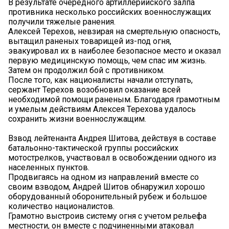
В результате очередного артиллерийского залпа
противника несколько российских военнослужащих
получили тяжелые ранения.
Алексей Терехов, невзирая на смертельную опасность,
вытащил раненых товарищей из-под огня,
эвакуировал их в наиболее безопасное место и оказал
первую медицинскую помощь, чем спас им жизнь.
Затем он продолжил бой с противником.
После того, как националисты начали отступать,
сержант Терехов возобновил оказание всей
необходимой помощи раненым. Благодаря грамотным
и умелым действиям Алексея Терехова удалось
сохранить жизни военнослужащим.
Взвод лейтенанта Андрея Шитова, действуя в составе
батальонно-тактической группы российских
мотострелков, участвовал в освобождении одного из
населенных пунктов.
Продвигаясь на одном из направлений вместе со
своим взводом, Андрей Шитов обнаружил хорошо
оборудованный оборонительный рубеж и большое
количество националистов.
Грамотно выстроив систему огня с учетом рельефа
местности, он вместе с подчиненными атаковал