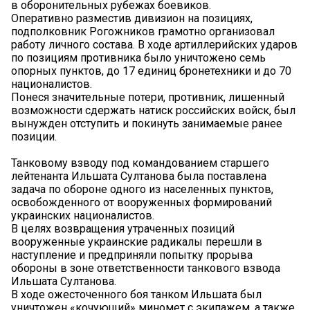
в оборонительных рубежах боевиков.
Оперативно разместив дивизион на позициях,
подполковник Рогожников грамотно организовал
работу личного состава. В ходе артиллерийских ударов
по позициям противника было уничтожено семь
опорных пунктов, до 17 единиц бронетехники и до 70
националистов.
Понеся значительные потери, противник, лишенный
возможности сдержать натиск российских войск, был
вынужден отступить и покинуть занимаемые ранее
позиции.
Танковому взводу под командованием старшего
лейтенанта Ильшата Султанова была поставлена
задача по обороне одного из населенных пунктов,
освобожденного от вооруженных формирований
украинских националистов.
В целях возвращения утраченных позиций
вооруженные украинские радикалы перешли в
наступление и предприняли попытку прорыва
обороны в зоне ответственности танкового взвода
Ильшата Султанова.
В ходе ожесточенного боя танком Ильшата был
уничтожен «кочующий» миномет с экипажем, а также