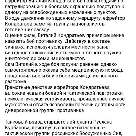
ефрейтор Виталий Кондратьев выполнял задачи по
патрулированию и боевому охранению подступов к
одному из освобожденных населенных пунктов.
В ходе движения по заданному маршруту, ефрейтор
Кондратьев заметил группу националистов,
готовивших засаду.
Оценив силы, Виталий Кондратьев принял решение
навязать бой противнику. Действуя в составе
экипажа, используя условия местности, занял
выгодное положение и огнем из штатного оружия
уничтожил до семи националистов.
Сам Виталий в ходе боя получил ранение, однако
самостоятельно оказав себе медицинскую помощь,
продолжил вести бой с боевиками до их полного
разгрома.
Грамотные действия ефрейтора Кондратьева,
высокие навыки боевой и тактической подготовки,
психологическая устойчивость, проявленное личное
мужество и отвага позволили пресечь деятельность
диверсионной группы противника.
Танковый взвод старшего лейтенанта Руслана
Курбанова, действуя в составе батальонно-
тактической группы российских Вооруженных Сил,