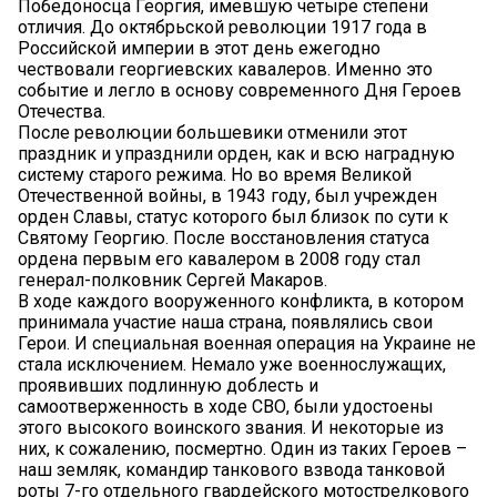
Победоносца Георгия, имевшую четыре степени
отличия. До октябрьской революции 1917 года в
Российской империи в этот день ежегодно
чествовали георгиевских кавалеров. Именно это
событие и легло в основу современного Дня Героев
Отечества.
После революции большевики отменили этот
праздник и упразднили орден, как и всю наградную
систему старого режима. Но во время Великой
Отечественной войны, в 1943 году, был учрежден
орден Славы, статус которого был близок по сути к
Святому Георгию. После восстановления статуса
ордена первым его кавалером в 2008 году стал
генерал-полковник Сергей Макаров.
В ходе каждого вооруженного конфликта, в котором
принимала участие наша страна, появлялись свои
Герои. И специальная военная операция на Украине не
стала исключением. Немало уже военнослужащих,
проявивших подлинную доблесть и
самоотверженность в ходе СВО, были удостоены
этого высокого воинского звания. И некоторые из
них, к сожалению, посмертно. Один из таких Героев –
наш земляк, командир танкового взвода танковой
роты 7-го отдельного гвардейского мотострелкового