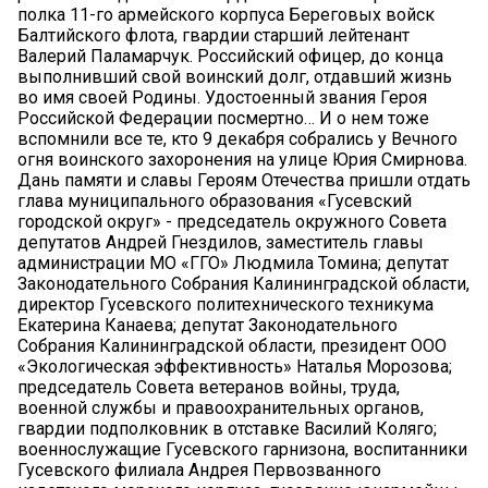
полка 11-го армейского корпуса Береговых войск
Балтийского флота, гвардии старший лейтенант
Валерий Паламарчук. Российский офицер, до конца
выполнивший свой воинский долг, отдавший жизнь
во имя своей Родины. Удостоенный звания Героя
Российской Федерации посмертно… И о нем тоже
вспомнили все те, кто 9 декабря собрались у Вечного
огня воинского захоронения на улице Юрия Смирнова.
Дань памяти и славы Героям Отечества пришли отдать
глава муниципального образования «Гусевский
городской округ» - председатель окружного Совета
депутатов Андрей Гнездилов, заместитель главы
администрации МО «ГГО» Людмила Томина; депутат
Законодательного Собрания Калининградской области,
директор Гусевского политехнического техникума
Екатерина Канаева; депутат Законодательного
Собрания Калининградской области, президент ООО
«Экологическая эффективность» Наталья Морозова;
председатель Совета ветеранов войны, труда,
военной службы и правоохранительных органов,
гвардии подполковник в отставке Василий Коляго;
военнослужащие Гусевского гарнизона, воспитанники
Гусевского филиала Андрея Первозванного