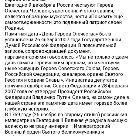
Ежегодно 9 декабря в России чествуют Героев
Отечества. Человек, удостоенный этого звания,
является образцом мужества, чести иПоказать ещё
самоотверженности, это подлинный патриот своей
Родины.
Памятная дата «День Героев Отечества» была
установлена 26 января 2007 года Государственной
Думой Российской Федерации. В пояснительной
записке, сопровождавшей документ,
парламентариями говорилось: «Мы не только отдаем
дань памяти героическим предкам, но и чествуем
ныне живущих Героев Советского Союза, Героев
Российской Федерации, кавалеров ордена Святого
Георгия и ордена Славы». Инициатива депутатов
получила одобрение Совета Федерации и 28 февраля
2007 года ее утвердил Президент Российской
Федерации Владимир Путин. Однако, на самом деле в
нашей стране эта памятная дата имеет гораздо более
глубокую историю.
В 1769 году (26 ноября по старому стилю) российская
императрица Екатерина II Великая учредила высшую
воинскую награду империи – Императорский
Военный орден Святого Великомученика и