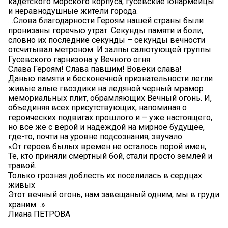
кадетского морского корпуса, гусевские юнармейцы
и неравнодушные жители города.
…Слова благодарности Героям нашей страны были
пронизаны горечью утрат. Секунды памяти и боли,
словно их последние секунды – секунды вечности
отсчитывал метроном. И залпы салютующей группы
Гусевского гарнизона у Вечного огня.
Слава Героям! Слава павшим! Вовеки слава!
Данью памяти и бесконечной признательности легли
живые алые гвоздики на ледяной черный мрамор
мемориальных плит, обрамляющих Вечный огонь. И,
объединяя всех присутствующих, напоминая о
героических подвигах прошлого и – уже настоящего,
но все же с верой и надеждой на мирное будущее,
где-то, почти на уровне подсознания, звучало:
«От героев былых времен не осталось порой имен,
Те, кто приняли смертный бой, стали просто землей и
травой.
Только грозная доблесть их поселилась в сердцах
живых
Этот вечный огонь, нам завещаный одним, мы в груди
храним…»
Лиана ПЕТРОВА