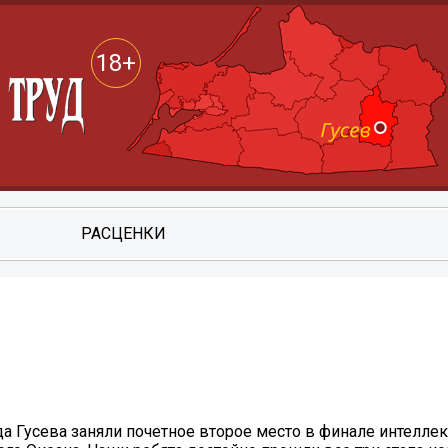
18+
РАСЦЕНКИ
а Гусева заняли почетное второе место в финале интелле