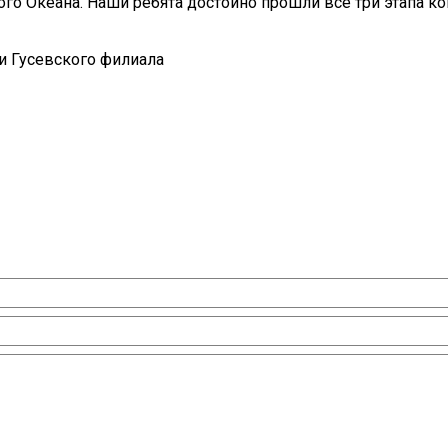
о Океана. Наши ребята достойно прошли все три этапа кон
и Гусевского филиала