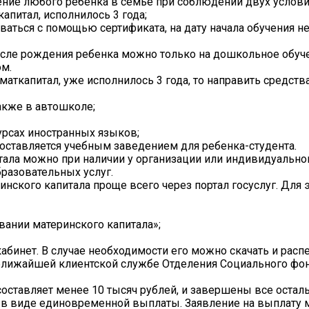
ение любого ребенка в семье при соблюдении двух услови
апитал, исполнилось 3 года;
иваться с помощью сертификата, на дату начала обучения 
осле рождения ребенка можно только на дошкольное обуче
ом.
маткапитал, уже исполнилось 3 года, то направить средств
также в автошколе;
урсах иностранных языков;
доставляется учебным заведением для ребенка-студента.
тала можно при наличии у организации или индивидуально
разовательных услуг.
нского капитала проще всего через портал госуслуг. Для э
овании материнского капитала»;
бинет. В случае необходимости его можно скачать и распе
лижайшей клиентской службе Отделения Социального фон
составляет менее 10 тысяч рублей, и завершены все оста
 в виде единовременной выплаты. Заявление на выплату 