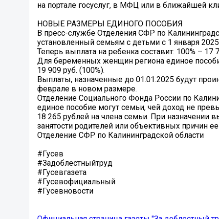
на портале госуслуг, в МФЦ или в ближайшей кл
НОВЫЕ РАЗМЕРЫ ЕДИНОГО ПОСОБИЯ
В пресс-службе Отделения СФР по Калининградск
установленный семьям с детьми с 1 января 2025 
Теперь выплата на ребенка составит: 100% – 17 717
Для беременных женщин региона единое пособие б
19 909 руб. (100%).
Выплаты, назначенные до 01.01.2025 будут прои
феврале в новом размере.
Отделение Социального Фонда России по Калини
единое пособие могут семьи, чей доход не пре
18 265 рублей на члена семьи. При назначении 
занятости родителей или объективных причин ее 
Отделение СФР по Калининградской области
#Гусев
#Задоблестныйтруд
#Гусевгазета
#Гусевофициальный
#Гусевновости
Официальная страница газеты "За доблестный тр