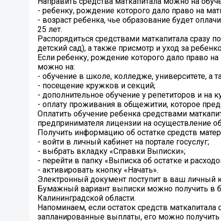
Направить средства маткапитала можно на обуч
- ребенку, рождение которого дало право на матк
- возраст ребенка, чье образование будет оплач
25 лет.
Распорядиться средствами маткапитала сразу п
детский сад), а также присмотр и уход за ребенк
Если ребенку, рождение которого дало право на 
можно на:
- обучение в школе, колледже, университете, а 
- посещение кружков и секций;
- дополнительное обучение у репетиторов и на к
- оплату проживания в общежитии, которое пре
Оплатить обучение ребенка средствами маткапи
предпринимателя лицензии на осуществление об
Получить информацию об остатке средств матери
- войти в личный кабинет на портале госуслуг;
- выбрать вкладку «Справки Выписки»;
- перейти в папку «Выписка об остатке и расход
- активировать кнопку «Начать».
Электронный документ поступит в ваш личный ка
Бумажный вариант выписки можно получить в б
Калининградской области.
Напоминаем, если остаток средств маткапитала 
запланированные выплаты, его можно получить