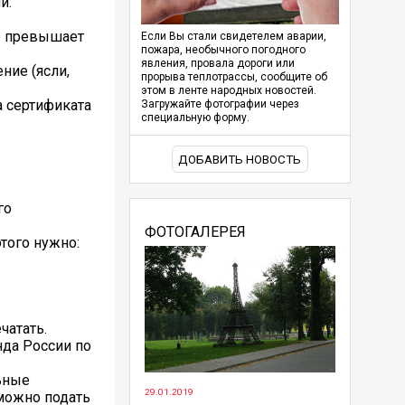
й:
не превышает
Если Вы стали свидетелем аварии,
пожара, необычного погодного
явления, провала дороги или
ние (ясли,
прорыва теплотрассы, сообщите об
этом в ленте народных новостей.
а сертификата
Загружайте фотографии через
специальную форму.
ДОБАВИТЬ НОВОСТЬ
го
ФОТОГАЛЕРЕЯ
того нужно:
чатать.
да России по
льные
29.01.2019
можно подать