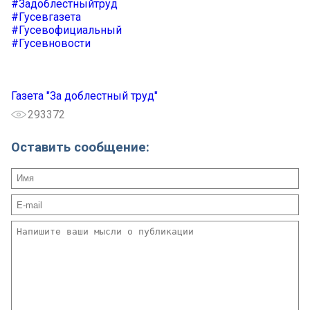
#Задоблестныйтруд
#Гусевгазета
#Гусевофициальный
#Гусевновости
Газета "За доблестный труд"
293372
Оставить сообщение: