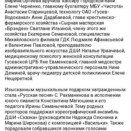
Марина Оргеева вручила: кассиру Городской бани
Елене Черненко, главному бухгалтеру МБУ «Чистота»
Анастасии Старинцевой, технологу ОАО «Гусев-
Водоканал» Анне Дадабаевой, главе крестьянско-
фермерского хозяйства «Сырная мастерская
«Брэнден» Светлане Ильиной, члену этого же
хозяйства Екатерине Семеновой, специалистам
Михайловского филиала ГДК Людмиле Афанасьевой
и Валентине Павловой, преподавателю
изобразительного искусства ДШИ Наталье Урвачёвой,
медицинскому психологу женской консультации
Гусевской ЦРБ Яне Евменковой, главной медсестре
административно-управленческого персонала Нине
Деминой, врачу-педиатру детской поликлиники Елене
Нещеретной.
Изысканным музыкальным подарком награжденным
стала «Русская песня» С. Рахманинова в исполнении
юного пианиста Константина Матюшина и его
педагога Ирины Симанычевой. Тему родных
просторов поддержал хореографический ансамбль
ДШИ «Сказка» (руководители Надежда Олюнина и
Марина Широкова) с композицией «Васильки». Также
порадовали собравшихся звонкими голосами