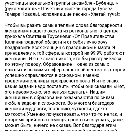
участницы вокальной группы ансамбля «Бубенцы»
(руководитель - Почетный житель города Гусева
Тамара Коваль), исполнившие песню «Улетай, туча!»
Чтобы выразить самые теплые слова благодарности
женщинам нашего округа из регионального центра
приехала Светлана Трусенева: «От Правительства
Калининградской области и от себя лично хочу
поздравить всех женщин с праздником 8 марта. Я
принадлежу к той сфере, в которой на 99,9% работают
женщины. И я не знаю никого, кто бы расстраивался
по этому поводу. Образование – одна из самых
важных и значимых сфер нашего общества, с которой
успешно справляются в основном, именно
представительницы прекрасного пола. И я не знаю,
какие задачи надо поставить, чтобы они сказали: «Нет,
это невозможно, это нельзя сделать». Нашим
женщинам в образовании оказываются по силам
любые задачи и сложности. Во многом благодаря
женской мудрости, терпению, чуткости, где-то
мягкости. Умению почувствовать, что что-то не так, и
вовремя прийти на помощь, просто выслушать, даже,
может быть, ничего не сказав. Вот благодаря этим
женским качествам наших учителей, воспитателей,