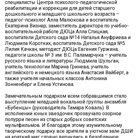
специалисты Центра психолого-педагогической
реабилитации и коррекции для детей старшего
дошкольного и младшего школьного возраста –
педагог-психолог Алла Малюкова и воспитатель
Екатерина Визнер; заместитель директора по учебно-
воспитательной работе ДЮЦа Алла Спицкая;
воспитатели Детского сада №14 Наталья Ануфриева и
Людмила Коротких, воспитатель Детского сада №5
Лилия Качкан; методист ДЮЦа Евгения Гуржина;
педагоги школы № 3 им. В.С. Паламарчука – учитель
русского языка и литературы Людмила Шульган,
учитель технологии Марина Гринева, учитель
английского и немецкого языка Анастасия Вайберт, а
также учителя начальных классов Антонина
Зонненберг и Елена Устинова.
Замечательным подарком всем собравшимся стало
выступление младшей вокальной группы ансамбля
«Бубенцы» (руководитель Тамара Коваль). В
исполнении юных звездочек прозвучало озорное
попурри песен из старых добрых советских
мультфильмов. И благодаря этому изумительному
творческому подарку все зрители в уютном зале ДШИ
на краткий миг словно вернулись в безоблачное