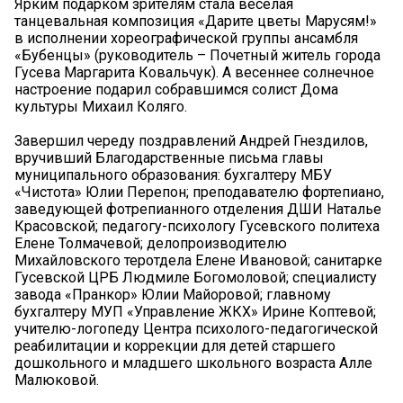
Ярким подарком зрителям стала веселая
танцевальная композиция «Дарите цветы Марусям!»
в исполнении хореографической группы ансамбля
«Бубенцы» (руководитель – Почетный житель города
Гусева Маргарита Ковальчук). А весеннее солнечное
настроение подарил собравшимся солист Дома
культуры Михаил Коляго.
Завершил череду поздравлений Андрей Гнездилов,
вручивший Благодарственные письма главы
муниципального образования: бухгалтеру МБУ
«Чистота» Юлии Перепон; преподавателю фортепиано,
заведующей фотрепианного отделения ДШИ Наталье
Красовской; педагогу-психологу Гусевского политеха
Елене Толмачевой; делопроизводителю
Михайловского теротдела Елене Ивановой; санитарке
Гусевской ЦРБ Людмиле Богомоловой; специалисту
завода «Пранкор» Юлии Майоровой; главному
бухгалтеру МУП «Управление ЖКХ» Ирине Коптевой;
учителю-логопеду Центра психолого-педагогической
реабилитации и коррекции для детей старшего
дошкольного и младшего школьного возраста Алле
Малюковой.