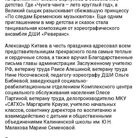
детство. Где «Чунга-чанга – лето круглый год», а
Великий сыщик разыскивает сбежавшую принцессу
«По следам Бременских музыкантов». Еще одним
приглашением в мир детства и сказок стала
танцевальная композиция от хореографического
ансамбля ДШИ «Реверанс».
Александр Китаев в честь праздника адресовал всем
представительницам прекрасного пола самые теплые
и сердечные слова, а также вручил Благодарственные
письма главы администрации: Заслуженному учителю
РФ, ветерану труда Раисе Алешиной; ветерану труда
Нине Носочевской; педагогу-хореографу ДШИ Ольге
Бибяевой; заведующей социально-
реабилитационным отделением Комплексного центра
социального обслуживания населения Олесе
Партиной; ветерану труда, делопроизводителю МКУ
«САТХО» Маргарите Краузе; учителю начальных
классов, советнику директора по воспитанию и
взаимодействию с детьми и общественными
объединениями Калининской школы им. Ю.Н.
Малахова Марине Семеновой.