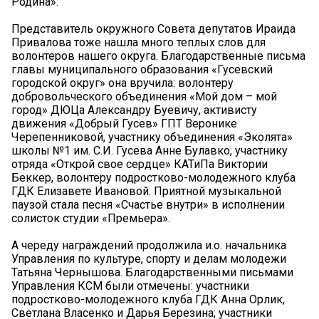
Родина».
Представитель окружного Совета депутатов Ираида
Привалова тоже нашла много теплых слов для
волонтеров нашего округа. Благодарственные письма
главы муниципального образования «Гусевский
городской округ» она вручила: волонтеру
добровольческого объединения «Мой дом – мой
город» ДЮЦа Александру Буевичу, активисту
движения «Добрый Гусев» ГПТ Веронике
Черепенниковой, участнику объединения «Эколята»
школы №1 им. С.И. Гусева Анне Булавко, участнику
отряда «Открой свое сердце» КАТиПа Виктории
Беккер, волонтеру подростково-молодежного клуба
ГДК Елизавете Ивановой. Приятной музыкальной
паузой стала песня «Счастье внутри» в исполнении
солисток студии «Премьера».
А череду награждений продолжила и.о. начальника
Управления по культуре, спорту и делам молодежи
Татьяна Чернышова. Благодарственными письмами
Управления КСМ были отмечены: участники
подростково-молодежного клуба ГДК Анна Орлик,
Светлана Власенко и Дарья Березина; участники