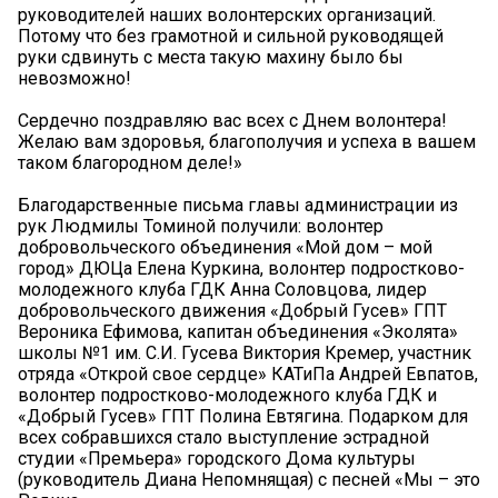
руководителей наших волонтерских организаций.
Потому что без грамотной и сильной руководящей
руки сдвинуть с места такую махину было бы
невозможно!
Сердечно поздравляю вас всех с Днем волонтера!
Желаю вам здоровья, благополучия и успеха в вашем
таком благородном деле!»
Благодарственные письма главы администрации из
рук Людмилы Томиной получили: волонтер
добровольческого объединения «Мой дом – мой
город» ДЮЦа Елена Куркина, волонтер подростково-
молодежного клуба ГДК Анна Соловцова, лидер
добровольческого движения «Добрый Гусев» ГПТ
Вероника Ефимова, капитан объединения «Эколята»
школы №1 им. С.И. Гусева Виктория Кремер, участник
отряда «Открой свое сердце» КАТиПа Андрей Евпатов,
волонтер подростково-молодежного клуба ГДК и
«Добрый Гусев» ГПТ Полина Евтягина. Подарком для
всех собравшихся стало выступление эстрадной
студии «Премьера» городского Дома культуры
(руководитель Диана Непомнящая) с песней «Мы – это