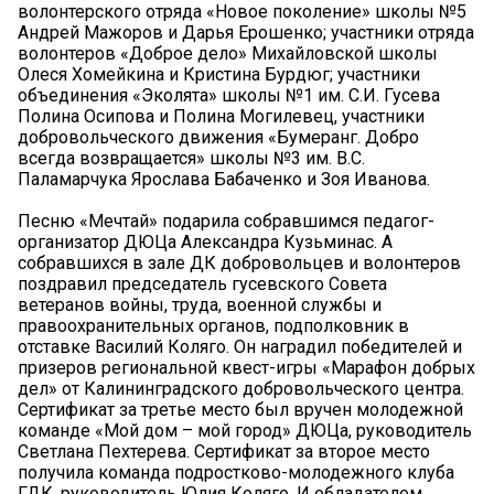
волонтерского отряда «Новое поколение» школы №5
Андрей Мажоров и Дарья Ерошенко; участники отряда
волонтеров «Доброе дело» Михайловской школы
Олеся Хомейкина и Кристина Бурдюг; участники
объединения «Эколята» школы №1 им. С.И. Гусева
Полина Осипова и Полина Могилевец, участники
добровольческого движения «Бумеранг. Добро
всегда возвращается» школы №3 им. В.С.
Паламарчука Ярослава Бабаченко и Зоя Иванова.
Песню «Мечтай» подарила собравшимся педагог-
организатор ДЮЦа Александра Кузьминас. А
собравшихся в зале ДК добровольцев и волонтеров
поздравил председатель гусевского Совета
ветеранов войны, труда, военной службы и
правоохранительных органов, подполковник в
отставке Василий Коляго. Он наградил победителей и
призеров региональной квест-игры «Марафон добрых
дел» от Калининградского добровольческого центра.
Сертификат за третье место был вручен молодежной
команде «Мой дом – мой город» ДЮЦа, руководитель
Светлана Пехтерева. Сертификат за второе место
получила команда подростково-молодежного клуба
ГДК, руководитель Юлия Коляго. И обладателем