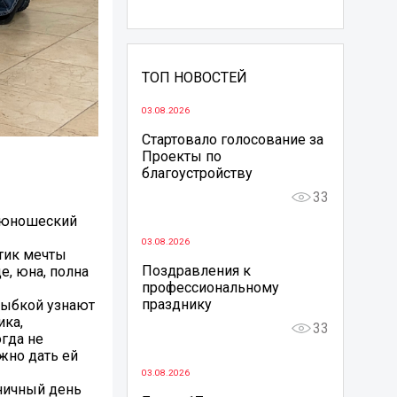
ТОП НОВОСТЕЙ
03.08.2026
Стартовало голосование за
Проекты по
благоустройству
33
о-юношеский
03.08.2026
ётик мечты
Поздравления к
е, юна, полна
профессиональному
празднику
улыбкой узнают
ика,
33
огда не
жно дать ей
03.08.2026
дничный день