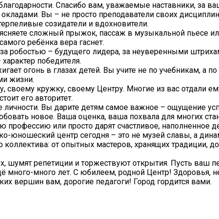
 благодарности. Спасибо вам, уважаемые наставники, за в
окладами. Вы – не просто преподаватели своих дисциплин
 терпеливые созидатели и вдохновители.
объясняете сложный прыжок, пассаж в музыкальной пьесе и
у самого ребёнка вера гаснет.
ь за робостью – будущего лидера, за неуверенными штриха
 характер победителя.
игает огонь в глазах детей. Вы учите не по учебникам, а п
ми жизни.
у, своему кружку, своему Центру. Многие из вас отдали ему
тоит его авторитет.
е личности. Вы дарите детям самое важное – ощущение усп
робовать новое. Ваша оценка, ваша похвала для многих ста
 профессию или просто дарят счастливое, наполненное де
ско-юношеский центр сегодня – это не музей славы, а дин
о коллектива: от опытных мастеров, хранящих традиции, д
мех, шумят репетиции и торжествуют открытия. Пусть ваш п
ё много-много лет. С юбилеем, родной Центр! Здоровья, 
ких вершин вам, дорогие педагоги! Город гордится вами.