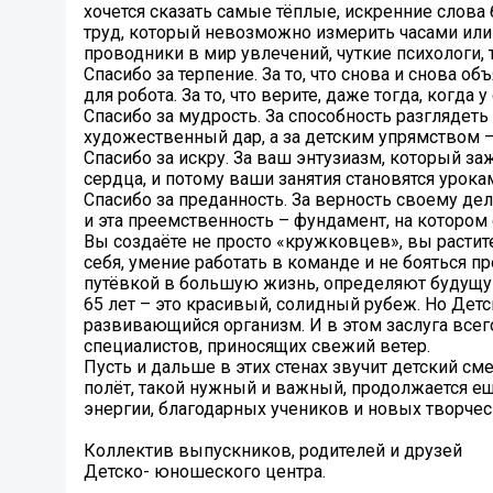
хочется сказать самые тёплые, искренние слова
труд, который невозможно измерить часами или 
проводники в мир увлечений, чуткие психологи,
Спасибо за терпение. За то, что снова и снова 
для робота. За то, что верите, даже тогда, когда 
Спасибо за мудрость. За способность разглядет
художественный дар, а за детским упрямством –
Спасибо за искру. За ваш энтузиазм, который заж
сердца, и потому ваши занятия становятся урока
Спасибо за преданность. За верность своему дел
и эта преемственность – фундамент, на котором с
Вы создаёте не просто «кружковцев», вы растит
себя, умение работать в команде и не бояться п
путёвкой в большую жизнь, определяют будущую
65 лет – это красивый, солидный рубеж. Но Дет
развивающийся организм. И в этом заслуга всег
специалистов, приносящих свежий ветер.
Пусть и дальше в этих стенах звучит детский с
полёт, такой нужный и важный, продолжается ещ
энергии, благодарных учеников и новых творчес
Коллектив выпускников, родителей и друзей
Детско- юношеского центра.