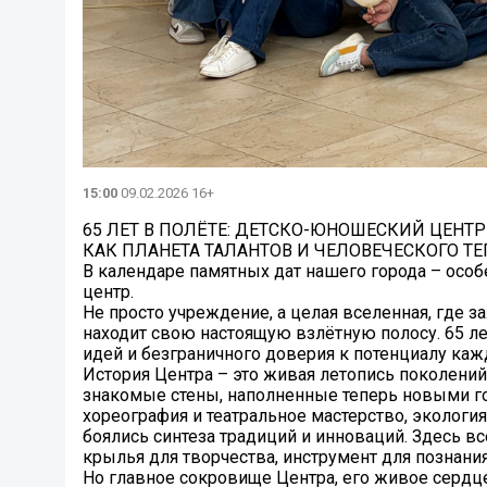
15:00
09.02.2026 16+
65 ЛЕТ В ПОЛЁТЕ: ДЕТСКО-ЮНОШЕСКИЙ ЦЕНТР
КАК ПЛАНЕТА ТАЛАНТОВ И ЧЕЛОВЕЧЕСКОГО Т
В календаре памятных дат нашего города – осо
центр.
Не просто учреждение, а целая вселенная, где 
находит свою настоящую взлётную полосу. 65 лет
идей и безграничного доверия к потенциалу кажд
История Центра – это живая летопись поколений
знакомые стены, наполненные теперь новыми го
хореография и театральное мастерство, экология
боялись синтеза традиций и инноваций. Здесь в
крылья для творчества, инструмент для познани
Но главное сокровище Центра, его живое сердце