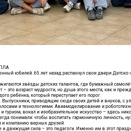
ЕПЛА
бенный юбилей. 65 лет назад распахнул свои двери Детск
зажигаются звёзды детских талантов, где бумажный самол
 – это возраст мудрости, но душа этого места, как и прежд
ого ребёнка, который переступает его порог.
. Выпускники, приводящие сюда своих детей и внуков, с 
лосами и технологиями. Авиамоделирование и робототехн
 и туризм, вокал и изобразительное искусство – здесь ник
сегда понимали: чтобы воспитать гармоничную личность, ну
я и компанию верных друзей.
 и движущая сила – это педагоги. Именно им в этот праз