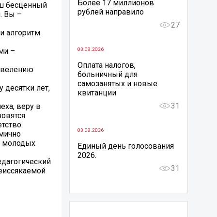
Более 17 миллионов
аш бесценный
рублей направило
. Вы –
27
ли алгоритм
03.08.2026
ми –
Оплата налогов,
о велению
больничный для
самозанятых и новые
 десятки лет,
квитанции
31
еха, веру в
новятся
тство.
03.08.2026
амично
о молодых
Единый день голосования
2026.
едагогический
31
неиссякаемой