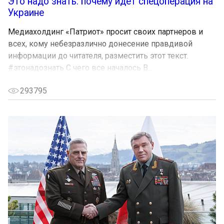
Это надо знать: почему идет спецоперация на
Украине
Медиахолдинг «Патриот» просит своих партнеров и
всех, кому небезразлично донесение правдивой
информации до читателя, разместить этот текст.
#этонадознать С чего все началось В...
293795