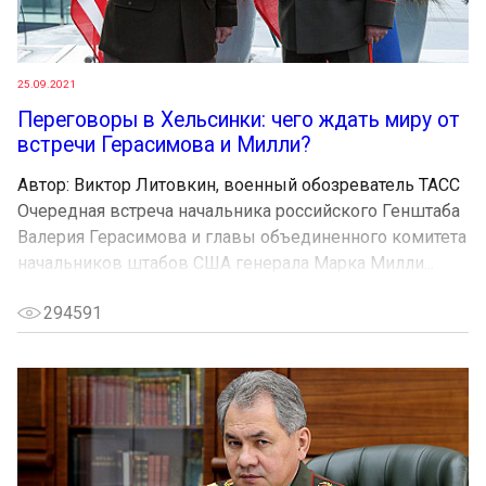
25.09.2021
Переговоры в Хельсинки: чего ждать миру от
встречи Герасимова и Милли?
Автор: Виктор Литовкин, военный обозреватель ТАСС
Очередная встреча начальника российского Генштаба
Валерия Герасимова и главы объединенного комитета
начальников штабов США генерала Марка Милли...
294591